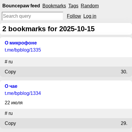
Bouncepaw feed
Bookmarks
Tags
Random
Follow
Log in
2
bookmarks for 2025-10-15
О микрофоне
t.me
/bpblog/1335
#
ru
Copy
30.
О чае
t.me
/bpblog/1334
22 июля
#
ru
Copy
29.