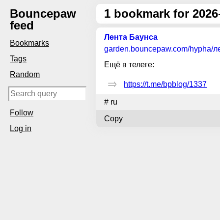
Bouncepaw
1
bookmark for 2026
feed
Лента Баунса
Bookmarks
garden.bouncepaw.com
/hypha/л
Tags
Ещё в телеге:
Random
https://t.me/bpblog/1337
#
ru
Follow
Copy
Log in