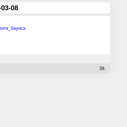
-03-08
ента_баунса
39.